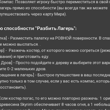
Компас: Позволяет игроку быстро переместиться в свой
лагерь прямо из способности (вы всегда так же можете
путешествовать через карту Мира).
 способности "Разбить Лагерь":
тка] - Разместить палатку на РОВНОЙ поверхности. В сп
 можно выспаться. .
ер] - Разжечь костер, от которого можно согреться (ре
ания) и приготовить еду.
 Дров] - Просто подойдите к дереву и выберите этот вари
ите 0-2 маленьких дров.
ращение в лагерь] - Быстрое путешествие в ваш последн
упно только в том случае, если у вас есть компас, котор
осстановить).
Если костер погас, то его можно повторно разжечь: 1 ор
древесина Skyrim обеспечивает 8 часов огня, а 1 неболь