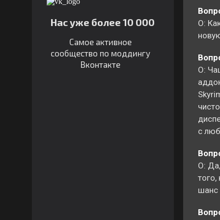
Вопро
Нас уже более 10 000
О: Ка
новую
Самое активное
сообщество по моддингу
Вопро
Вконтакте
О: Ча
аддон
Skyri
чисто
диспе
с люб
Вопро
О: Да
того,
шанс 
Вопр