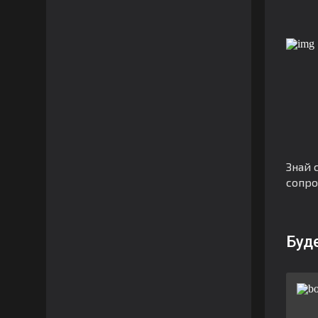
Знай 
сопро
Буд