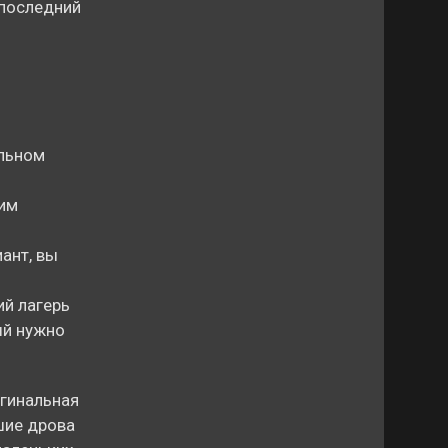
 последний
альном
жим
ант, вы
ий лагерь
ый нужно
игинальная
шие дрова