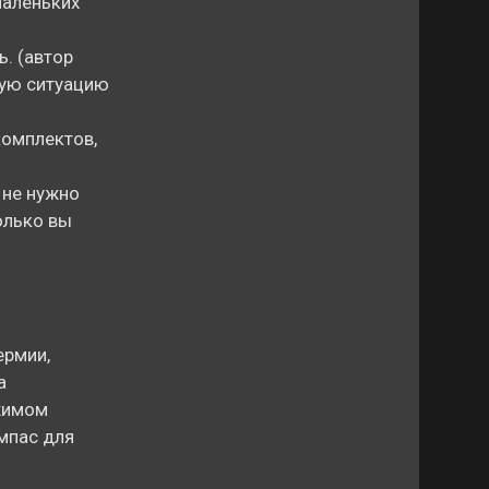
маленьких
. (автор
ную ситуацию
комплектов,
 не нужно
олько вы
ермии,
а
ежимом
омпас для