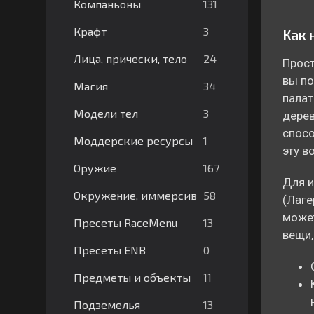
131
Компаньоны
3
Крафт
Как 
24
Лица, прически, тело
Прост
вы по
34
Магия
палат
3
Модели тел
дерев
спосо
1
Моддерские ресурсы
эту в
167
Оружие
Для и
58
Окружение, иммерсив
(Лаге
может
13
Пресеты RaceMenu
вещи,
0
Пресеты ENB
11
Предметы и объекты
13
Подземелья