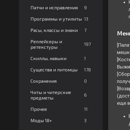
9
Патчи и исправления
13
Программы и утилиты
7
Расы, классы и знаки
Меню
Реплейсеры и
197
[Пала
ретекстуры
мешке
1
Скиллы, навыки
[Кост
Выжив
178
Существа и питомцы
[Сбор
0
Сохранения
получ
[Возв
Читы и читерские
6
(дост
предметы
еще в
11
Прочее
3
Моды 18+