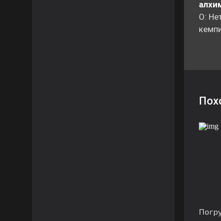
алхим
О: Не
кемпи
Пох
Погру