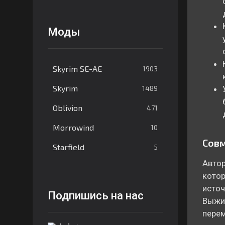
Моды
Skyrim SE-AE
1903
Skyrim
1489
Oblivion
471
Morrowind
10
Сов
Starfield
5
Автор
котор
источ
Подпишись на нас
Выжив
перем