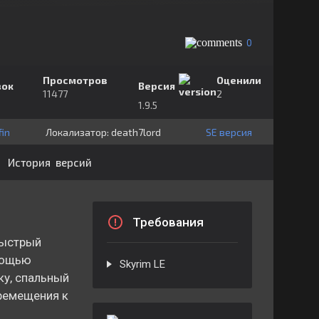
0
Просмотров
Оценили
зок
Версия
11477
2
1.9.5
in
Локализатор:
⁣⁣⁣death7lord
SE версия
История версий
Требования
быстрый
омощью
Skyrim LE
ку, спальный
еремещения к