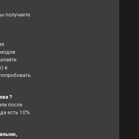
вы получаете
ия
 модов
делайте
) в
 попробовать
ева ?
или после
гда есть 10%
альню,