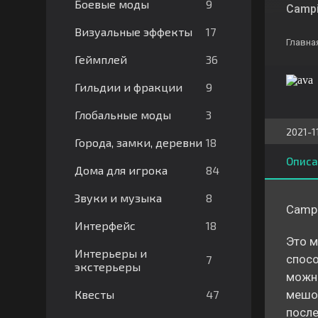
9
Боевые моды
Campi
17
Визуальные эффекты
Главна
36
Геймплей
9
Гильдии и фракции
3
Глобальные моды
2021-1
18
Города, замки, деревни
Описа
84
Дома для игрока
8
Звуки и музыка
Campi
18
Интерфейс
Это м
Интерьеры и
спосо
7
экстерьеры
можно
47
Квесты
мешок
после