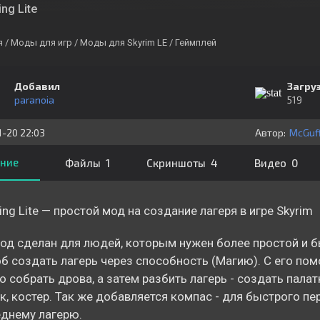
ng Lite
я
/ Моды для игр
/ Моды для Skyrim LE
/ Геймплей
Добавил
Загру
paranoia
519
1-20 22:03
Автор:
McGuff
ние
Файлы 1
Скриншоты 4
Видео 0
ng Lite — простой мод на создание лагеря в игре Skyrim
од сделан для людей, которым нужен более простой и 
б создать лагерь через способность (Магию). С его п
 собрать дрова, а затем разбить лагерь - создать палат
, костер. Так же добавляется компас - для быстрого п
днему лагерю.