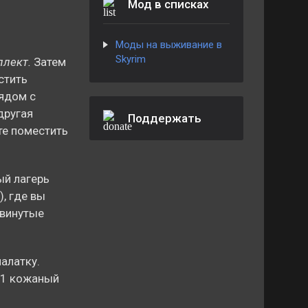
Мод в списках
Моды на выживание в
Skyrim
лект.
Затем
стить
рядом с
другая
Поддержать
те поместить
ый лагерь
, где вы
двинутые
алатку.
+ 1 кожаный