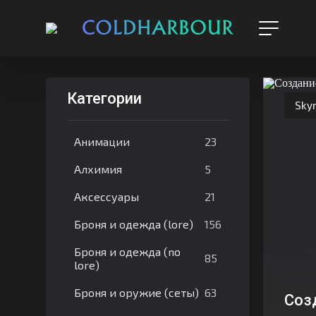
Категории
Skyr
23
Анимации
5
Алхимия
21
Аксессуары
156
Броня и одежда (lore)
Броня и одежда (no
85
lore)
63
Броня и оружие (сеты)
Созд