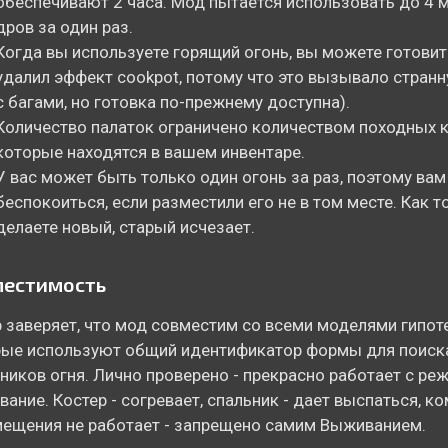
обеспечивают 2 часа. Мод пытается использовать до 4 
дров за один раз.
Когда вы используете горящий огонь, вы можете готовить
удалил эффект cookpot, потому что это вызывало стран
с багами, но готовка по-прежнему доступна).
Количество палаток ограничено количеством походных 
которые находятся в вашем инвентаре.
У вас может быть только один огонь за раз, поэтому вам
беспокоиться, если разместили его не в том месте. Как т
делаете новый, старый исчезает.
местимость
 заверяет, что мод совместим со всеми моделями гипот
ые используют общий идентификатор формы для поиск
ников огня. Лично проверено - прекрасно работает с р
ание. Костер - согревает, спальник - дает выспаться, к
ещения не работает - запрещено самим Выживанием.