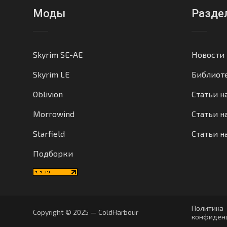
Моды
Разде
Skyrim SE-AE
Новости
Skyrim LE
Библиот
Oblivion
Статьи н
Morrowind
Статьи на
Starfield
Статьи н
Подборки
Политика
Copyright © 2025 — ColdHarbour
конфиден