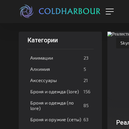
Категории
Skyr
23
Анимации
5
Алхимия
21
Аксессуары
156
Броня и одежда (lore)
Броня и одежда (no
85
lore)
63
Броня и оружие (сеты)
Реа