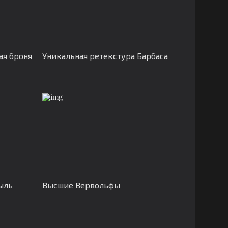
ая броня
Уникальная ретекстура Барбаса
ыль
Высшие Вервольфы