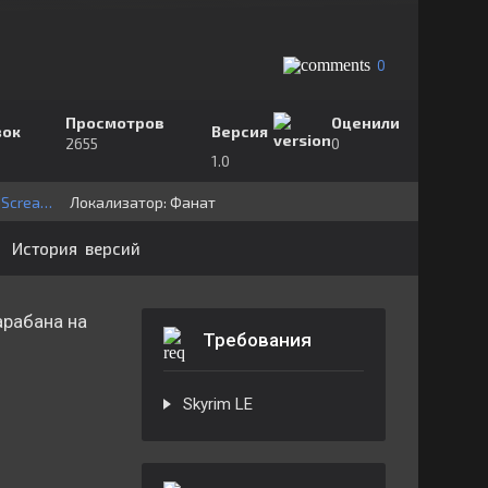
0
Просмотров
Оценили
зок
Версия
2655
0
1.0
InwardScreams
Локализатор:
⁣⁣⁣Фанат
История версий
арабана на
Требования
Skyrim LE