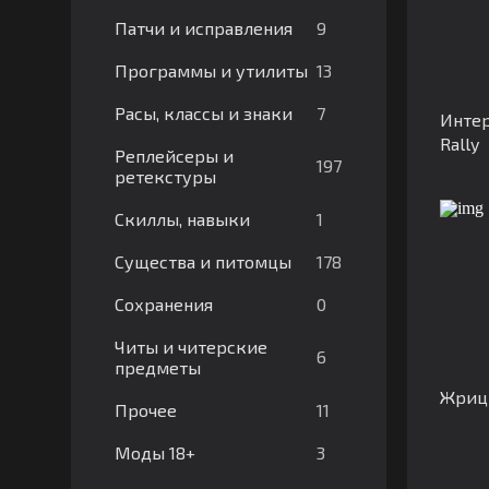
9
Патчи и исправления
13
Программы и утилиты
7
Расы, классы и знаки
Интер
Rally
Реплейсеры и
197
ретекстуры
1
Скиллы, навыки
178
Существа и питомцы
0
Сохранения
Читы и читерские
6
предметы
Жрицы
11
Прочее
3
Моды 18+