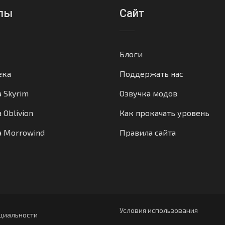
лы
Сайт
Блоги
ека
Поддержать нас
а Skyrim
Озвучка модов
 Oblivion
Как прокачать уровень
а Morrowind
Правила сайта
Условия использования
циальности