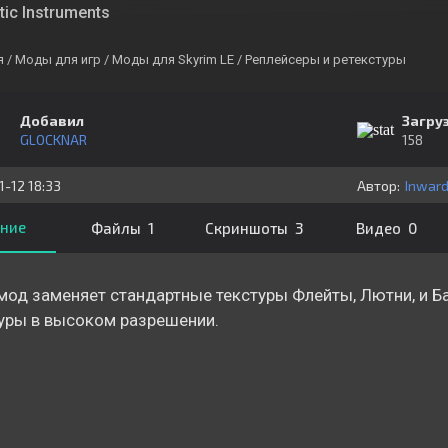
tic Instruments
я
/ Моды для игр
/ Моды для Skyrim LE
/ Реплейсеры и ретекстуры
Добавил
Загру
GLOCKNAR
158
1-12 18:33
Автор:
ние
Файлы 1
Скриншоты 3
Видео 0
мод заменяет стандартные текстуры Флейты, Лютни, и Б
уры в высоком разрешении.