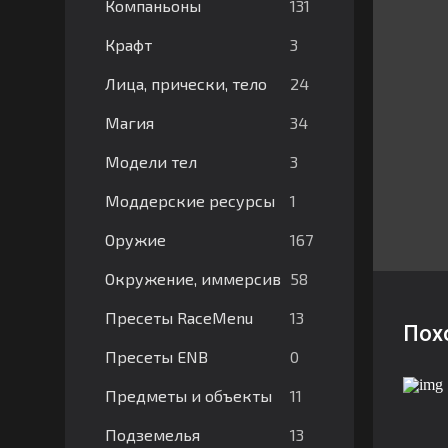
131
Компаньоны
3
Крафт
24
Лица, прически, тело
34
Магия
3
Модели тел
1
Моддерские ресурсы
167
Оружие
58
Окружение, иммерсив
13
Пресеты RaceMenu
Пох
0
Пресеты ENB
11
Предметы и объекты
13
Подземелья