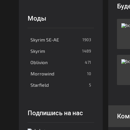
Буд
Моды
Skyrim SE-AE
1903
Skyrim
1489
Oblivion
471
Morrowind
10
Starfield
5
Подпишись на нас
Ком