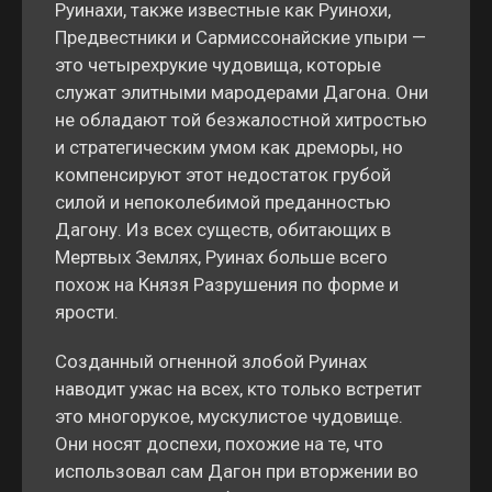
Руинахи, также известные как Руинохи,
Предвестники и Сармиссонайские упыри —
это четырехрукие чудовища, которые
служат элитными мародерами Дагона. Они
не обладают той безжалостной хитростью
и стратегическим умом как дреморы, но
компенсируют этот недостаток грубой
силой и непоколебимой преданностью
Дагону. Из всех существ, обитающих в
Мертвых Землях, Руинах больше всего
похож на Князя Разрушения по форме и
ярости.
Созданный огненной злобой Руинах
наводит ужас на всех, кто только встретит
это многорукое, мускулистое чудовище.
Они носят доспехи, похожие на те, что
использовал сам Дагон при вторжении во