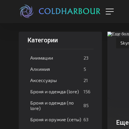
Категории
Skyr
23
Анимации
5
Алхимия
21
Аксессуары
156
Броня и одежда (lore)
Броня и одежда (no
85
lore)
63
Броня и оружие (сеты)
Еще