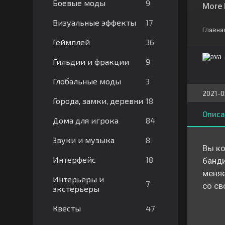
9
Боевые моды
More 
17
Визуальные эффекты
Главна
36
Геймплей
9
Гильдии и фракции
3
Глобальные моды
2021-0
18
Города, замки, деревни
Описа
84
Дома для игрока
8
Звуки и музыка
Вы ко
18
Интерфейс
банди
меняе
Интерьеры и
7
со св
экстерьеры
47
Квесты