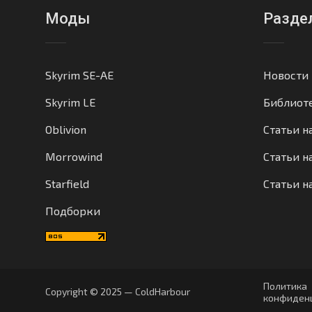
Моды
Разде
Skyrim SE-AE
Новости
Skyrim LE
Библиот
Oblivion
Статьи н
Morrowind
Статьи на
Starfield
Статьи н
Подборки
Политика
Copyright © 2025 — ColdHarbour
конфиден