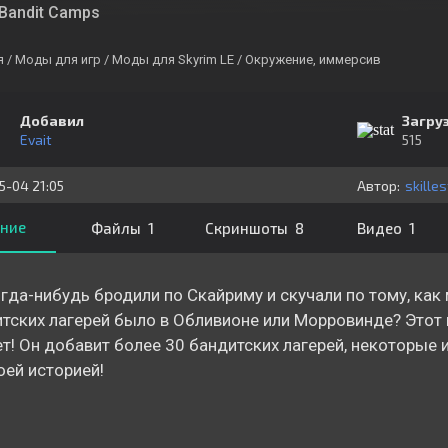
Bandit Camps
я
/ Моды для игр
/ Моды для Skyrim LE
/ Окружение, иммерсив
Добавил
Загру
Evait
515
5-04 21:05
Автор:
skilles
ние
Файлы 1
Скриншоты 8
Видео 1
гда-нибудь бродили по Скайриму и скучали по тому, как
тских лагерей было в Обливионе или Морровинде? Этот 
т! Он добавит более 30 бандитских лагерей, некоторые 
оей историей!