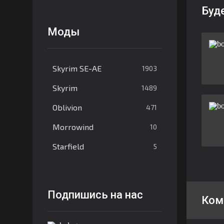
Буд
Моды
Skyrim SE-AE
1903
Skyrim
1489
Oblivion
471
Morrowind
10
Starfield
5
Подпишись на нас
Ком