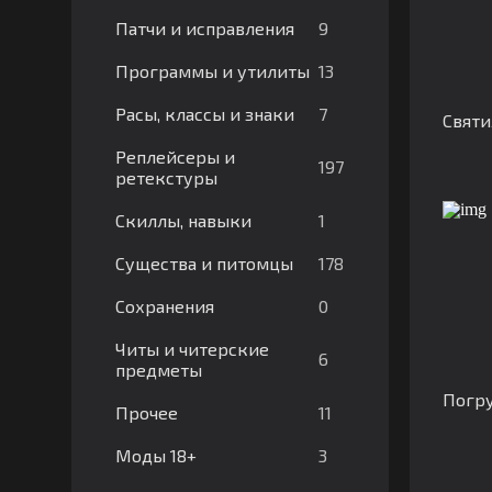
9
Патчи и исправления
13
Программы и утилиты
7
Расы, классы и знаки
Святи
Реплейсеры и
197
ретекстуры
1
Скиллы, навыки
178
Существа и питомцы
0
Сохранения
Читы и читерские
6
предметы
Погру
11
Прочее
3
Моды 18+