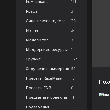
131
Компаньоны
3
Крафт
24
Лица, прически, тело
34
Магия
3
Модели тел
1
Моддерские ресурсы
167
Оружие
58
Окружение, иммерсив
13
Пресеты RaceMenu
Пох
0
Пресеты ENB
11
Предметы и объекты
13
Подземелья