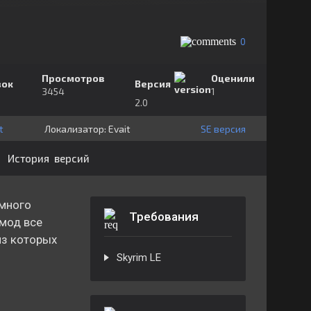
0
Просмотров
Оценили
зок
Версия
3454
1
2.0
t
Локализатор:
⁣⁣⁣Evait
SE версия
История версий
 много
Требования
мод все
из которых
Skyrim LE