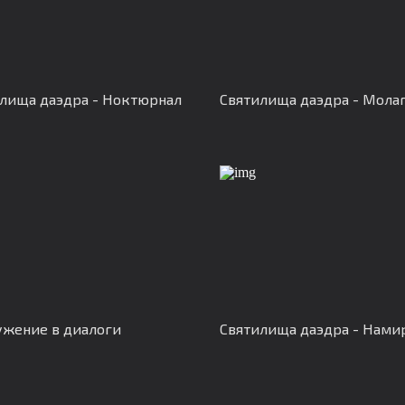
лища даэдра - Ноктюрнал
Святилища даэдра - Молаг
жение в диалоги
Святилища даэдра - Нами