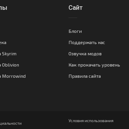
лы
Сайт
Блоги
ека
Поддержать нас
а Skyrim
Озвучка модов
 Oblivion
Как прокачать уровень
а Morrowind
Правила сайта
Условия использования
циальности