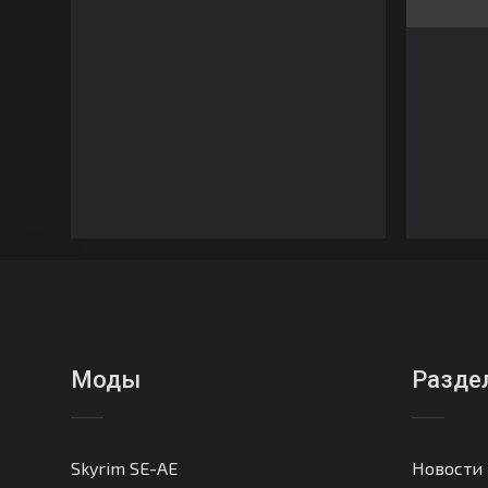
Моды
Разде
Skyrim SE-AE
Новости