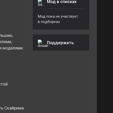
Мод в списках
Мод пока не участвует
в подборках
льшие;
елями;
Поддержать
м моделями.
стой
ть Скайрима