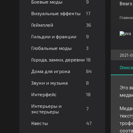
9
Боевые моды
Bears 
17
Визуальные эффекты
Главна
36
Геймплей
9
Гильдии и фракции
3
Глобальные моды
2021-0
18
Города, замки, деревни
Описа
84
Дома для игрока
8
Звуки и музыка
Это в
18
Интерфейс
медве
Интерьеры и
Медве
7
экстерьеры
текст
47
Квесты
трофе
соотв