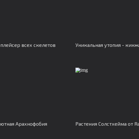
плейсер всех скелетов
Уникальная утопия - кин
ютная Арахнофобия
Растения Солстхейма от Ra