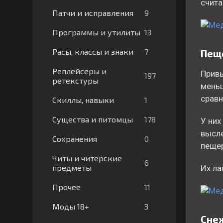
счита
9
Патчи и исправления
13
Программы и утилиты
7
Расы, классы и знаки
Пещ
Реплейсеры и
Привы
197
ретекстуры
меньш
сравн
1
Скиллы, навыки
178
Существа и питомцы
У них
высле
0
Сохранения
пещер
Читы и читерские
6
предметы
Их ла
11
Прочее
3
Моды 18+
Сне