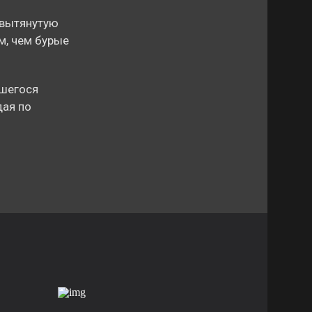
 вытянутую
м, чем бурые
вшегося
дая по