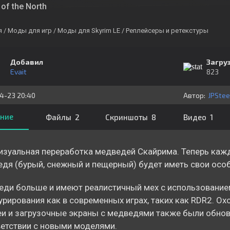
of the North
я
/ Моды для игр
/ Моды для Skyrim LE
/ Реплейсеры и ретекстуры
Добавил
Загру
Evait
823
4-23 20:40
Автор:
JPStee
ние
Файлы 2
Скриншоты 8
Видео 1
изуальная переработка медведей Скайрима. Теперь каж
дя (бурый, снежный и пещерный) будет иметь свои осо
ди больше и имеют реалистичный мех с использование
урирования как в современных играх, таких как RDR2. Ох
и и загрузочные экраны с медведями также были обно
етствии с новыми моделями.