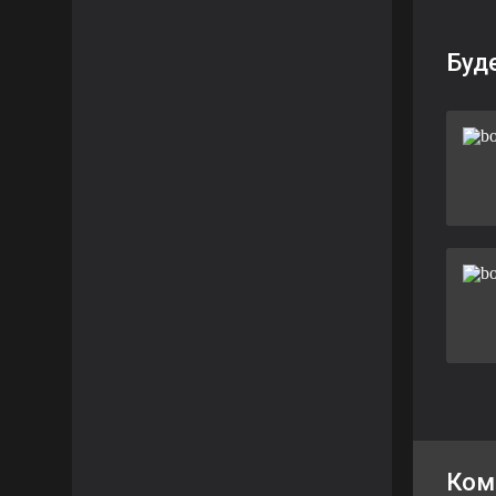
Буд
Ком