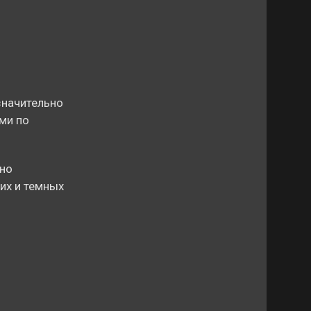
значительно
ми по
вно
их и темных