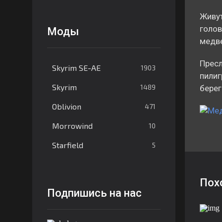
Живут
голов
Моды
медв
Пресл
Skyrim SE-AE
1903
пилиг
Skyrim
1489
берег
Oblivion
471
Morrowind
10
Starfield
5
Пох
Подпишись на нас