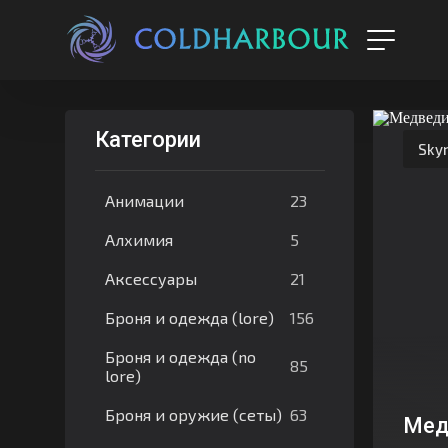
Категории
Skyr
23
Анимации
5
Алхимия
21
Аксессуары
156
Броня и одежда (lore)
Броня и одежда (no
85
lore)
63
Броня и оружие (сеты)
Мед