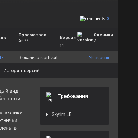
0
Просмотров
Оценили
зок
Версия
4677
2
1.1
l2
Локализатор:
⁣⁣⁣Evait
SE версия
История версий
дый вид
Требования
бенности.
м техники
Skyrim LE
отничьи
влены в