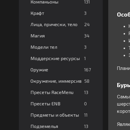
131
Компаньоны
3
Крафт
Особ
24
Лица, прически, тело
34
Магия
3
Модели тел
1
Моддерские ресурсы
Плани
167
Оружие
58
Окружение, иммерсив
Буры
13
Пресеты RaceMenu
Самые
0
Пресеты ENB
шерст
корот
11
Предметы и объекты
Являю
13
Подземелья