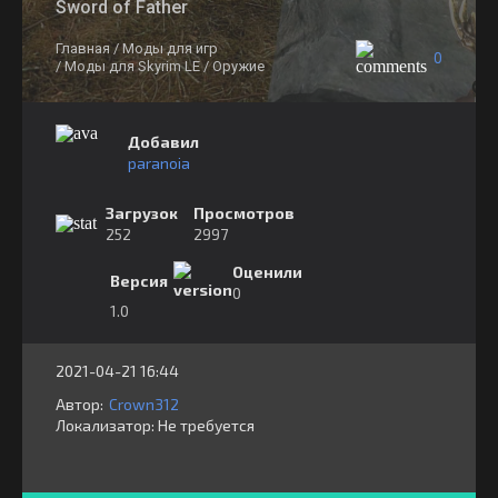
Sword of Father
Главная
/ Моды для игр
0
/ Моды для Skyrim LE
/ Оружие
Добавил
paranoia
Загрузок
Просмотров
252
2997
Оценили
Версия
0
1.0
2021-04-21 16:44
Автор:
Crown312
Локализатор:
⁣⁣⁣Не требуется