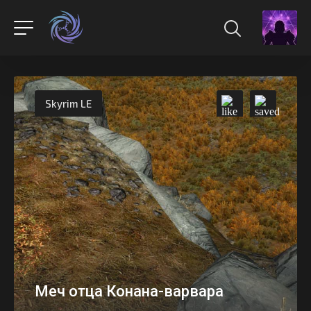
Skyrim LE
Меч отца Конана-варвара