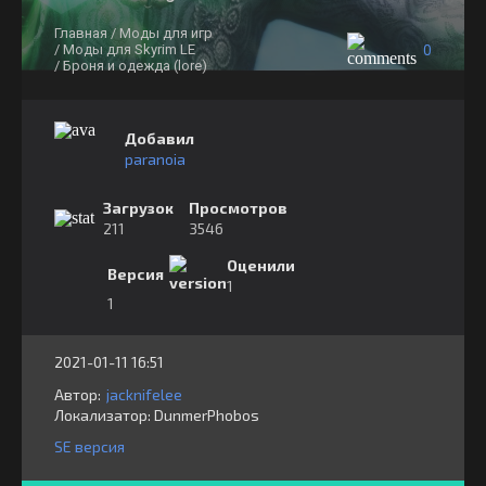
Главная
/ Моды для игр
0
/ Моды для Skyrim LE
/ Броня и одежда (lore)
Добавил
paranoia
Загрузок
Просмотров
211
3546
Оценили
Версия
1
1
2021-01-11 16:51
Автор:
jacknifelee
Локализатор:
⁣⁣⁣DunmerPhobos
SE версия