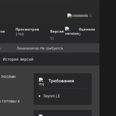
0
Просмотров
Оценили
зок
Версия
2740
0
1.1
h
Локализатор:
⁣⁣⁣Не требуется.
История версий
 послан
Требования
Skyrim LE
 готовы к