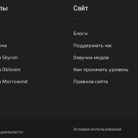
лы
Сайт
Блоги
ека
Поддержать нас
а Skyrim
Озвучка модов
 Oblivion
Как прокачать уровень
а Morrowind
Правила сайта
Условия использования
циальности