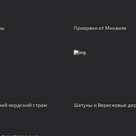
ны
Призраки от Михаила
ий нордский страж
Шатуны и Вересковые де