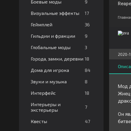
9
Боевые моды
Reape
17
Визуальные эффекты
Главна
36
Геймплей
9
Гильдии и фракции
3
Глобальные моды
2020-1
18
Города, замки, деревни
Описа
84
Дома для игрока
8
Звуки и музыка
Мод д
18
Интерфейс
Жнец-
драк
Интерьеры и
7
экстерьеры
Он яв
47
Квесты
битве