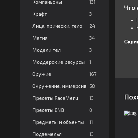
131
Компаньоны
Что 
3
Крафт
24
Лица, прически, тело
34
Магия
Скри
3
Модели тел
1
Моддерские ресурсы
167
Оружие
58
Окружение, иммерсив
Пох
13
Пресеты RaceMenu
0
Пресеты ENB
11
Предметы и объекты
13
Подземелья