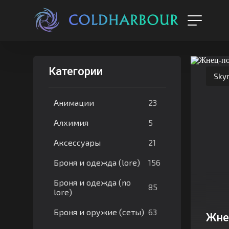
Категории
Skyr
23
Анимации
5
Алхимия
21
Аксессуары
156
Броня и одежда (lore)
Броня и одежда (no
85
lore)
63
Броня и оружие (сеты)
Жне