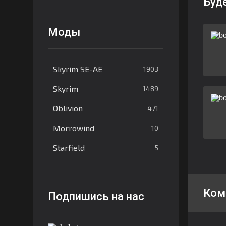
Буд
Моды
Skyrim SE-AE
1903
Skyrim
1489
Oblivion
471
Morrowind
10
Starfield
5
Ком
Подпишись на нас