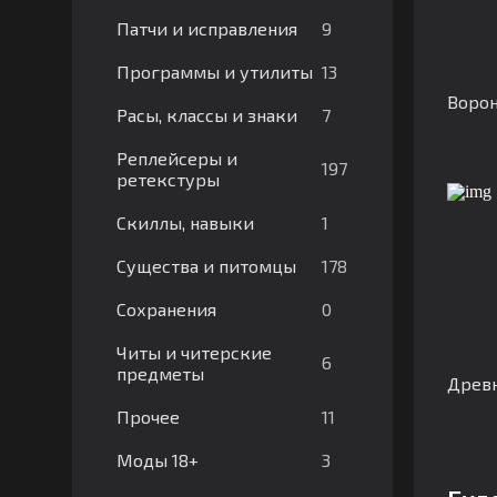
9
Патчи и исправления
13
Программы и утилиты
Воро
7
Расы, классы и знаки
Реплейсеры и
197
ретекстуры
1
Скиллы, навыки
178
Существа и питомцы
0
Сохранения
Читы и читерские
6
предметы
Древн
11
Прочее
3
Моды 18+