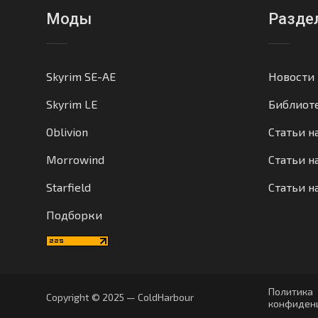
Моды
Разде
Skyrim SE-AE
Новости
Skyrim LE
Библиот
Oblivion
Статьи н
Morrowind
Статьи на
Starfield
Статьи н
Подборки
Политика
Copyright © 2025 — ColdHarbour
конфиден