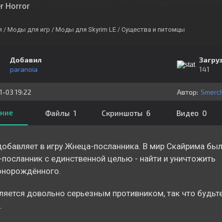
r Horror
я
/ Моды для игр
/ Моды для Skyrim LE
/ Существа и питомцы
Добавил
Загру
paranoia
141
1-03 19:22
Автор:
Smerc
ние
Файлы 1
Скриншоты 6
Видео 0
обавляет в игру Жнеца-посланника. В мир Скайрима был
посланник с единственной целью - найти и уничтожить
онорождённого.
ляется довольно серьезным противником, так что будьте
.