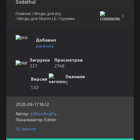
Sedethul
Главная
/ Моды для игр
0
/ Моды для Skyrim LE
/ Оружие
Добавил
paranoia
Загрузок
Просмотров
227
2748
Оценили
Версия
0
1.02
2020-09-17 16:12
Автор:
InBleedingRapture
Локализатор:
⁣⁣⁣Edmin
SE версия