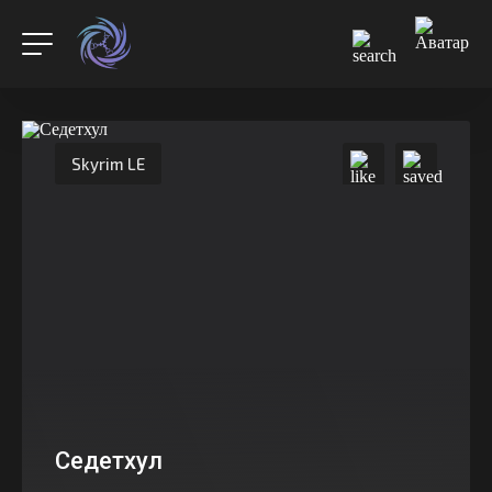
Skyrim LE
Седетхул