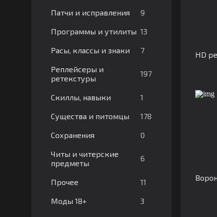
9
Патчи и исправления
13
Программы и утилиты
7
Расы, классы и знаки
HD ре
Реплейсеры и
197
ретекстуры
1
Скиллы, навыки
178
Существа и питомцы
0
Сохранения
Читы и читерские
6
предметы
Ворон
11
Прочее
3
Моды 18+