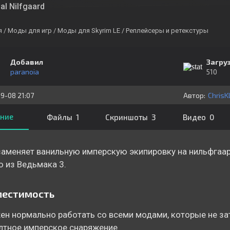
al Nilfgaard
я
/ Моды для игр
/ Моды для Skyrim LE
/ Реплейсеры и ретекстуры
Добавил
Загру
paranoia
510
9-08 21:07
Автор:
ChrisK
ние
Файлы 1
Скриншоты 3
Видео 0
аменяет ванильную имперскую экипировку на нильфгаа
 из Ведьмака 3.
местимость
н нормально работать со всеми модами, которые не за
лтное имперское снаряжение