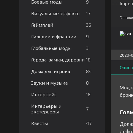
9
Боевые моды
Imperi
17
Визуальные эффекты
Главна
36
Геймплей
9
Гильдии и фракции
3
Глобальные моды
2020-0
18
Города, замки, деревни
Описа
84
Дома для игрока
8
Звуки и музыка
Мод з
18
Интерфейс
броню
Интерьеры и
7
Сов
экстерьеры
47
Квесты
Долже
дефо