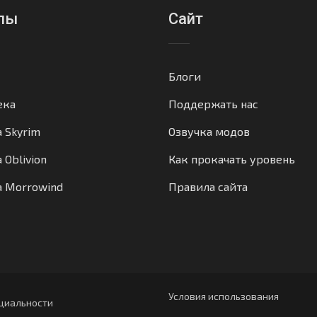
лы
Сайт
Блоги
ека
Поддержать нас
а Skyrim
Озвучка модов
 Oblivion
Как прокачать уровень
а Morrowind
Правила сайта
Условия использования
циальности