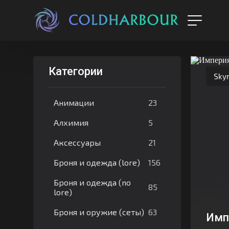
Категории
Skyr
23
Анимации
5
Алхимия
21
Аксессуары
156
Броня и одежда (lore)
Броня и одежда (no
85
lore)
63
Броня и оружие (сеты)
Имп