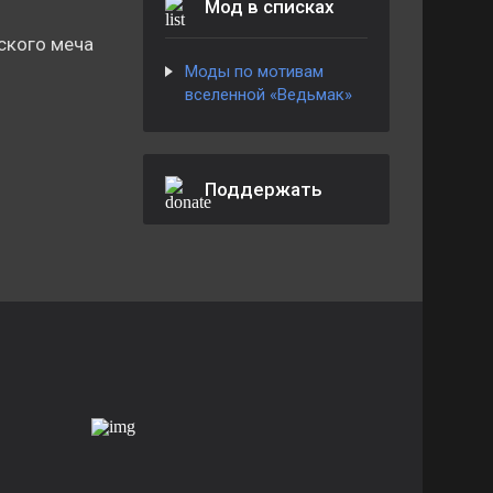
Мод в списках
ского меча
Моды по мотивам
вселенной «Ведьмак»
Поддержать