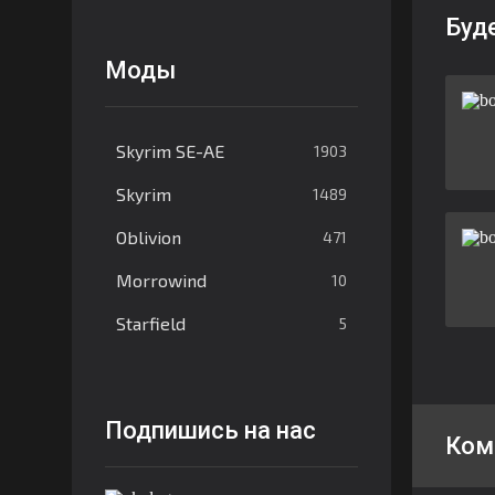
Буд
Моды
Skyrim SE-AE
1903
Skyrim
1489
Oblivion
471
Morrowind
10
Starfield
5
Подпишись на нас
Ком