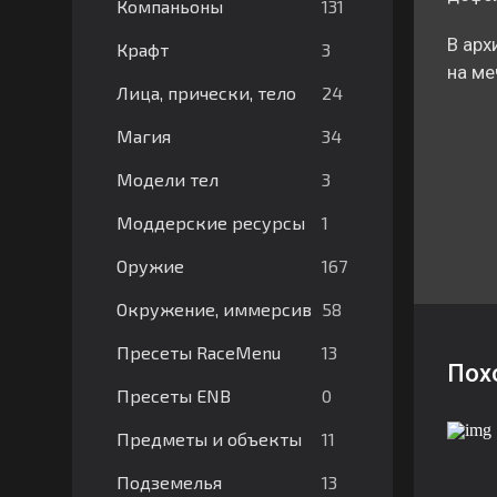
131
Компаньоны
В арх
3
Крафт
на меч
24
Лица, прически, тело
34
Магия
3
Модели тел
1
Моддерские ресурсы
167
Оружие
58
Окружение, иммерсив
13
Пресеты RaceMenu
Пох
0
Пресеты ENB
11
Предметы и объекты
13
Подземелья