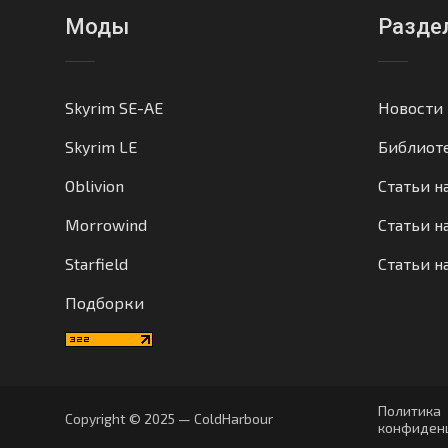
Моды
Разде
Skyrim SE-AE
Новости
Skyrim LE
Библиот
Oblivion
Статьи н
Morrowind
Статьи на
Starfield
Статьи н
Подборки
Политика
Copyright © 2025 — ColdHarbour
конфиден