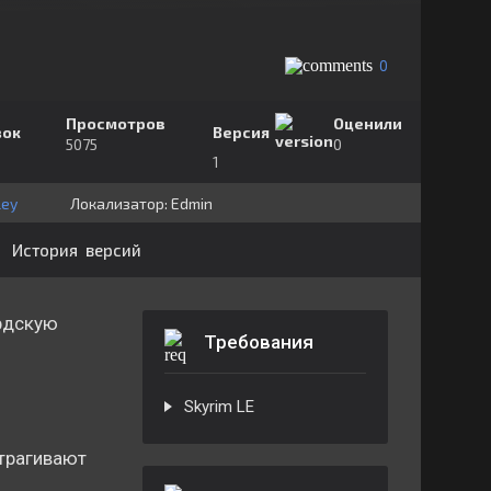
0
Просмотров
Оценили
зок
Версия
5075
0
1
ley
Локализатор:
⁣⁣⁣Edmin
История версий
рдскую
Требования
Skyrim LE
трагивают