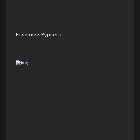
Реликвии Руркена