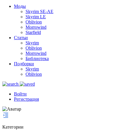
Моды
Skyrim SE-AE
Skyrim LE
Oblivion
Morrowind
Starfield
Статьи
Skyrim
Oblivion
Morrowind
Библиотека
Подборки
Skyrim
Oblivion
Войти
Регистрация
Категории