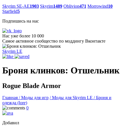
Skyrim SE-AE
1903
Skyrim
1489
Oblivion
471
Morrowind
10
Starfield
5
Подпишись на нас
Нас уже более 10 000
Самое активное сообщество по моддингу Вконтакте
Skyrim LE
Броня клинков: Отшельник
Rogue Blade Armor
Главная
/ Моды для игр
/ Моды для Skyrim LE
/ Броня и
одежда (lore)
0
Добавил