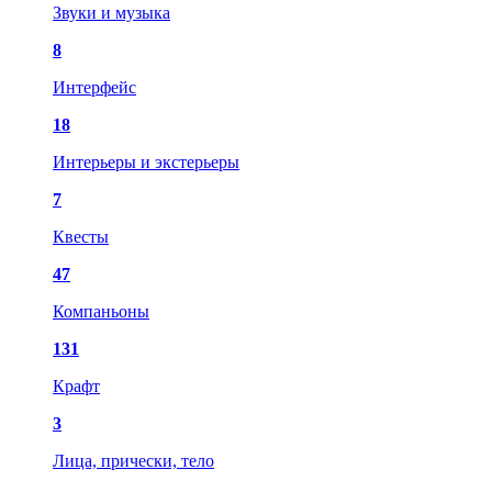
Звуки и музыка
8
Интерфейс
18
Интерьеры и экстерьеры
7
Квесты
47
Компаньоны
131
Крафт
3
Лица, прически, тело