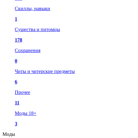
Скиллы, навыки
1
Существа и питомцы
178
Сохранения
0
Читы и читерские предметы
6
Прочее
11
Моды 18+
3
Моды