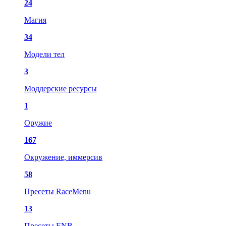
24
Магия
34
Модели тел
3
Моддерские ресурсы
1
Оружие
167
Окружение, иммерсив
58
Пресеты RaceMenu
13
Пресеты ENB