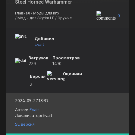
Steel Horned Warhammer
Главная
/ Моды для игр
0
/ Моды для Skyrim LE
/ Оружие
Добавил
Evait
Загрузок
Просмотров
229
1470
Оценили
Версия
0
2
2024-05-27 18:37
Автор:
Evait
Локализатор:
⁣⁣⁣Evait
SE версия