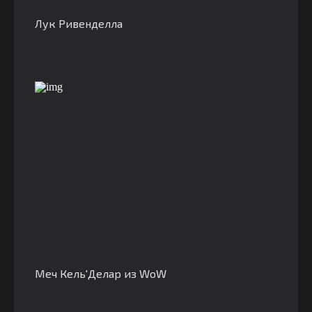
Лук Ривенделла
Меч Кель'Делар из WoW