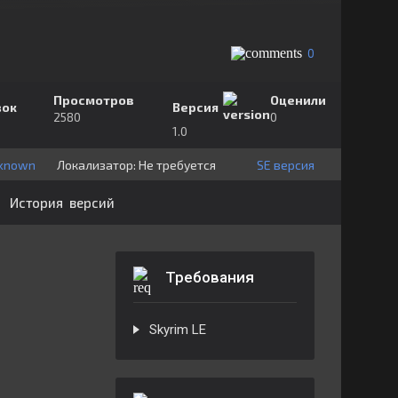
0
Просмотров
Оценили
зок
Версия
2580
0
1.0
known
Локализатор:
⁣⁣⁣Не требуется
SE версия
История версий
Требования
Skyrim LE