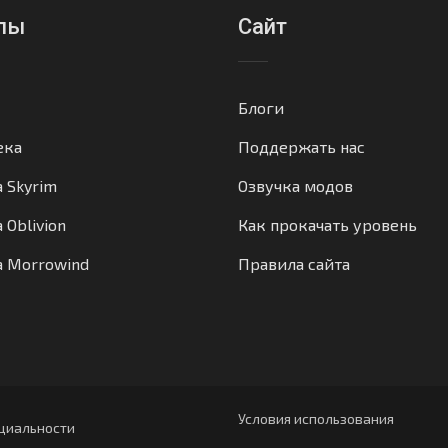
лы
Сайт
Блоги
ека
Поддержать нас
а Skyrim
Озвучка модов
 Oblivion
Как прокачать уровень
а Morrowind
Правила сайта
Условия использования
циальности