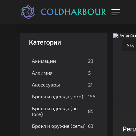
Категории
Skyr
23
Анимации
5
Алхимия
21
Аксессуары
156
Броня и одежда (lore)
Броня и одежда (no
85
lore)
63
Броня и оружие (сеты)
Реп