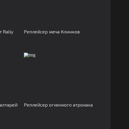
 Rally
Реплейсер меча Клинков
алтарей
Реплейсер огненного атронаха