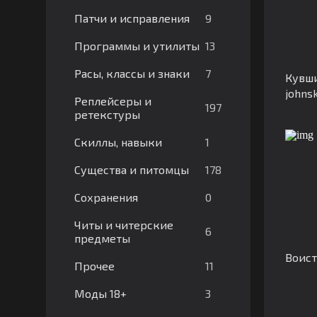
9
Патчи и исправления
13
Программы и утилиты
7
Расы, классы и знаки
Кувши
johns
Реплейсеры и
197
ретекстуры
1
Скиллы, навыки
178
Существа и питомцы
0
Сохранения
Читы и читерские
6
предметы
Воист
11
Прочее
3
Моды 18+