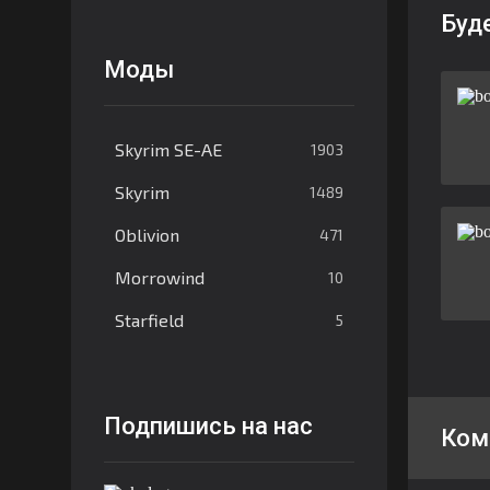
Буд
Моды
Skyrim SE-AE
1903
Skyrim
1489
Oblivion
471
Morrowind
10
Starfield
5
Подпишись на нас
Ком