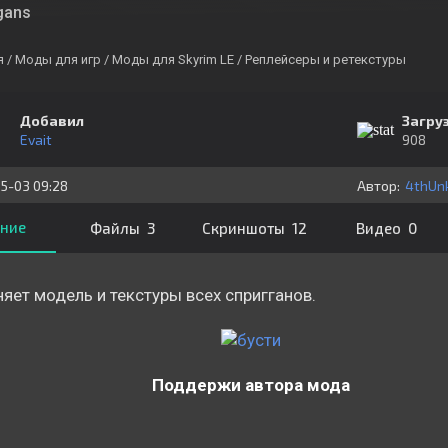
gans
я
/ Моды для игр
/ Моды для Skyrim LE
/ Реплейсеры и ретекстуры
Добавил
Загру
Evait
908
5-03 09:28
Автор:
4thUn
ние
Файлы 3
Скриншоты 12
Видео 0
яет модель и текстуры всех спригганов.
Поддержи автора мода