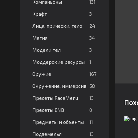
131
Компаньоны
3
Крафт
24
Лица, прически, тело
34
Магия
3
Модели тел
1
Моддерские ресурсы
167
Оружие
58
Окружение, иммерсив
13
Пресеты RaceMenu
Пох
0
Пресеты ENB
11
Предметы и объекты
13
Подземелья