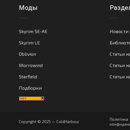
Моды
Разде
Skyrim SE-AE
Новости
Skyrim LE
Библиот
Oblivion
Статьи н
Morrowind
Статьи на
Starfield
Статьи н
Подборки
Политика
Copyright © 2025 — ColdHarbour
конфиден