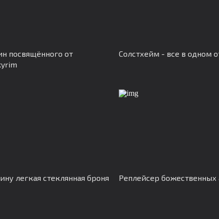
н посвящённого от
Солстхейм - все в одном от
kyrim
ину легкая стеклянная броня
Реплейсер божественных 