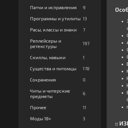
9
Патчи и исправления
Особ
13
Программы и утилиты
7
Расы, классы и знаки
Реплейсеры и
197
ретекстуры
1
Скиллы, навыки
178
Существа и питомцы
0
Сохранения
Читы и читерские
6
предметы
11
Прочее
3
Моды 18+
:: И