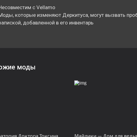
Несовместим с Vellamo
Моды, которые изменяют Деркитуса, могут вызвать про
запиской, добавленной в его инвентарь
ожие моды
атория Доктора Токсина
Майлики — Дом для ведь