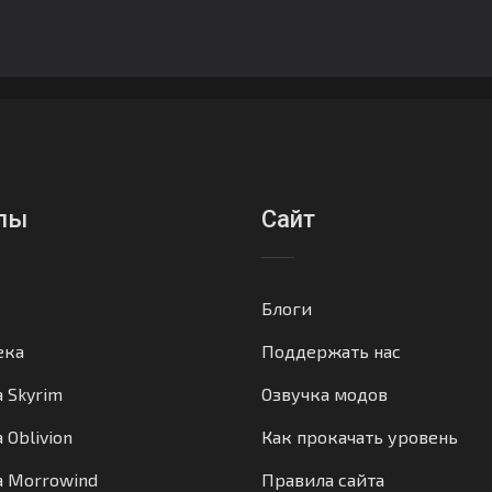
лы
Сайт
Блоги
ека
Поддержать нас
а Skyrim
Озвучка модов
 Oblivion
Как прокачать уровень
а Morrowind
Правила сайта