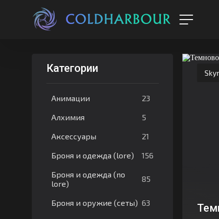
Категории
Skyr
23
Анимации
5
Алхимия
21
Аксессуары
156
Броня и одежда (lore)
Броня и одежда (no
85
lore)
63
Броня и оружие (сеты)
Тем