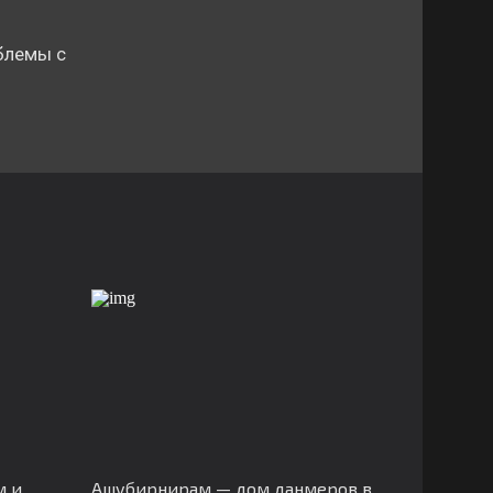
блемы с
м и
Ашубирнирам — дом данмеров в