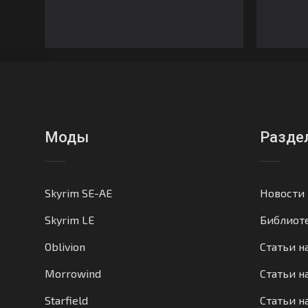
Моды
Разде
Skyrim SE-AE
Новости
Skyrim LE
Библиот
Oblivion
Статьи н
Morrowind
Статьи на
Starfield
Статьи н