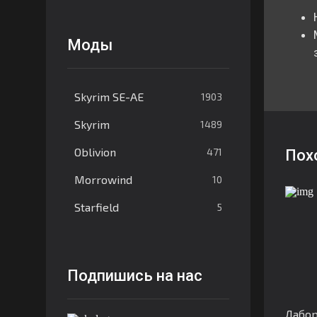
Моды
Skyrim SE-AE
1903
Skyrim
1489
Oblivion
471
Пох
Morrowind
10
Starfield
5
Подпишись на нас
Лабор