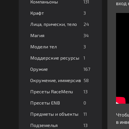
131
Компаньоны
вход 
3
Крафт
24
Лица, прически, тело
34
Магия
3
Модели тел
1
Моддерские ресурсы
167
Оружие
58
Окружение, иммерсив
13
Пресеты RaceMenu
0
Пресеты ENB
11
Предметы и объекты
Чтобы
в инв
13
Подземелья