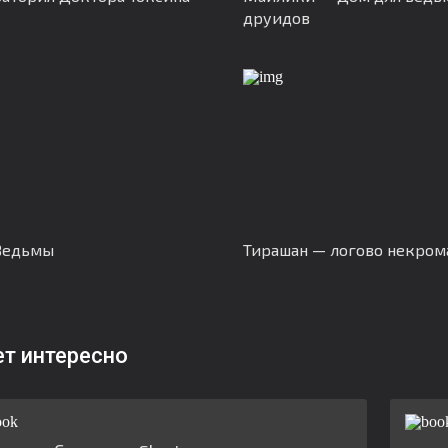
друидов
Ведьмы
Тирашан — логово некром
ет интересно