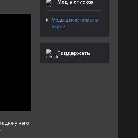
Мод в списках
Моды для аргониан в
Skyrim
Поддержать
гадке у него
.