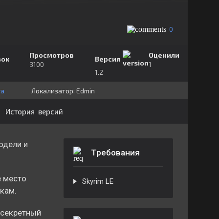
0
Просмотров
Оценили
зок
Версия
3100
1
1.2
ra
Локализатор:
⁣⁣⁣Edmin
История версий
одели и
Требования
е место
Skyrim LE
кам.
 секретный