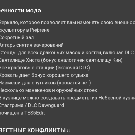
енности мода
Зеркало, которое позволяет вам изменять свою внешнос
скульптору в Рифтене
Секретный зал
Алтарь снятия зачарований
Стенды для всех драконьих масок и когтей, включая DLC
Святилище Хиста (бонус аналогичен святилищу Кин)
Все крафтовые станции (включая DLC)
Кровать дает бонус хорошего отдыха
Навмеши для спутников (кроватей нет)
Несколько манекенов и оружейных стоек
В кузнице можно создавать предметы из Небесной кузн
Сталгрима / DLC Dawnguard
почищен в TES5Edit
ЗВЕСТНЫЕ КОНФЛИКТЫ ::