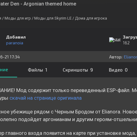
ater Den - Argonian themed home
я
/ Моды для игр
/ Моды для Skyrim LE
/ Дома для игрока
Добавил
Загру
paranoia
162
6-21 17:34
Автор:
Eliano
ние
Файлы 1
Скриншоты 9
Видео 0
НИЕ! Мод содержит только переведенный ESP-файл. М
туры
скачай на странице оригинала
ное убежище рядом с Черным Бродом от Elianora. Ново
олепно подойдет аргонианам и другим героям-отшельни
р главного входа появится на карте при установке мода,