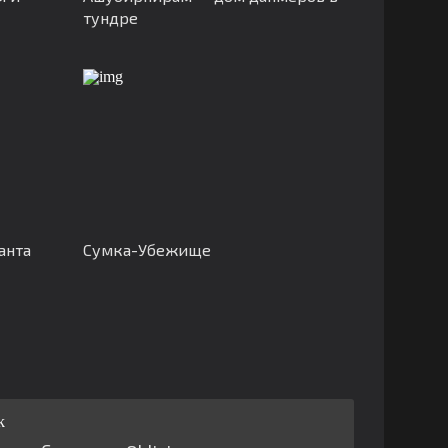
тундре
анта
Сумка-Убежище