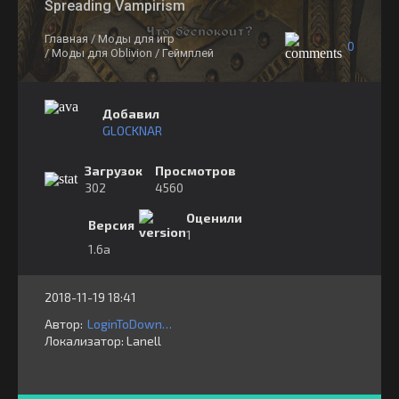
Spreading Vampirism
Главная
/ Моды для игр
0
/ Моды для Oblivion
/ Геймплей
Добавил
GLOCKNAR
Загрузок
Просмотров
302
4560
Оценили
Версия
1
1.6a
2018-11-19 18:41
Автор:
LoginToDownload
Локализатор:
⁣⁣⁣Lanell