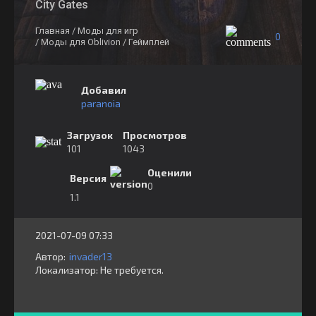
City Gates
Главная
/ Моды для игр
0
/ Моды для Oblivion
/ Геймплей
Добавил
paranoia
Загрузок
Просмотров
101
1043
Оценили
Версия
0
1.1
2021-07-09 07:33
Автор:
invader13
Локализатор:
⁣⁣⁣Не требуется.