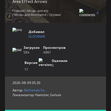
Area Effect Arrows
Главная
/ Моды для игр
0
/ Моды для Morrowind
/ Оружие
Добавил
GLOCKNAR
Загрузок
Просмотров
584
4861
Оценили
Версия
0
1.1
2026-08-09 05:30
Автор:
Bethesda Softworks
Локализатор:
⁣⁣⁣Hamster, Gorlum