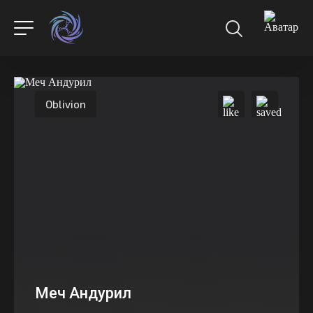
Oblivion
Меч Андурил