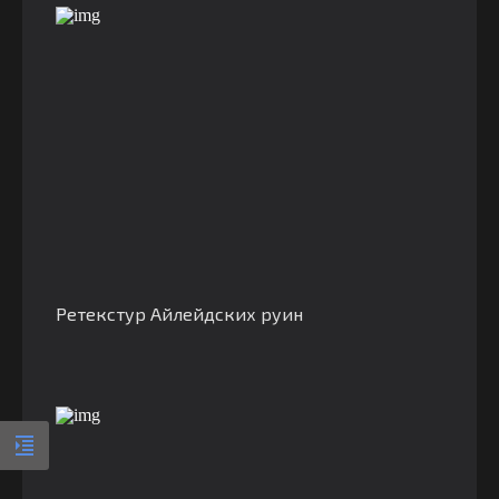
Ретекстур Айлейдских руин