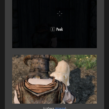
(собака
отсюда
)